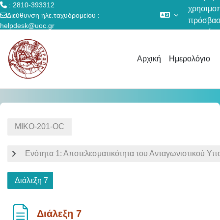
: 2810-393312
χρησιμοπ
Διεύθυνση ηλε.ταχυδρομείου :
πρόσβα
helpdesk@uoc.gr
επισκέπ
Μετάβαση στο κεντρικό περιεχόμενο
Αρχική
Ημερολόγιο
MIKO-201-OC
Ενότητα 1: Αποτελεσματικότητα του Ανταγωνιστικού Υπ
Διάλεξη 7
Διάλεξη 7