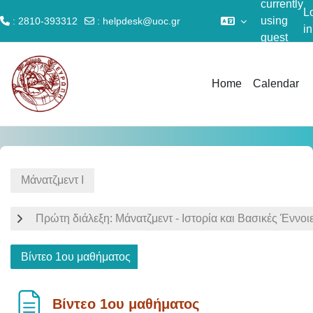
currently
L
using
: 2810-393312
:
helpdesk@uoc.gr
in
guest
Skip to main content
access
Home
Calendar
Μάνατζμεντ Ι
Πρώτη διάλεξη: Μάνατζμεντ - Ιστορία και Βασικές Έννοι
Βίντεο 1ου μαθήματος
Βίντεο 1ου μαθήματος