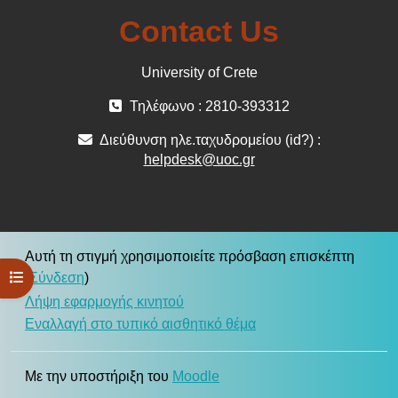
Contact Us
University of Crete
Τηλέφωνο : 2810-393312
Διεύθυνση ηλε.ταχυδρομείου (id?) :
helpdesk@uoc.gr
Αυτή τη στιγμή χρησιμοποιείτε πρόσβαση επισκέπτη
Άνοιγμα ευρετηρίου μαθήματος
(
Σύνδεση
)
Λήψη εφαρμογής κινητού
Εναλλαγή στο τυπικό αισθητικό θέμα
Με την υποστήριξη του
Moodle