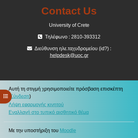
Contact Us
University of Crete
Τηλέφωνο : 2810-393312
Διεύθυνση ηλε.ταχυδρομείου (id?) :
helpdesk@uoc.gr
Αυτή τη στιγμή χρησιμοποιείτε πρόσβαση επισκέπτη
Άνοιγμα ευρετηρίου μαθήματος
(
Σύνδεση
)
Λήψη εφαρμογής κινητού
Εναλλαγή στο τυπικό αισθητικό θέμα
Με την υποστήριξη του
Moodle