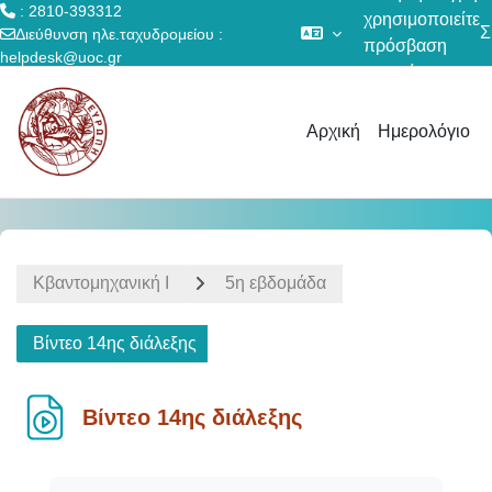
: 2810-393312
χρησιμοποιείτε
Σ
Διεύθυνση ηλε.ταχυδρομείου :
πρόσβαση
helpdesk@uoc.gr
επισκέπτη
Μετάβαση στο κεντρικό περιεχόμενο
Αρχική
Ημερολόγιο
Κβαντομηχανική Ι
5η εβδομάδα
Βίντεο 14ης διάλεξης
Βίντεο 14ης διάλεξης
Απαιτήσεις ολοκλήρωσης