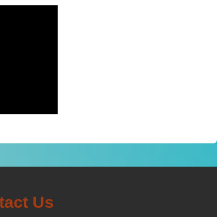
αραγωγή
ο
tact Us