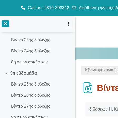
7η σειρά ασκήσεων
Call us
: 2810-393312
Διεύθυνση ηλε.ταχυδ
8η εβδομάδα
Μετάβαση στο κεντρικό περιεχόμενο
Σύμπτυξη
Βίντεο 22ης διάλεξης
Βίντεο 23ης διάλεξης
Βίντεο 24ης διάλεξης
8η σειρά ασκήσεων
Κβαντομηχανική Ι
9η εβδομάδα
Σύμπτυξη
Βίντεο 25ης διάλεξης
Βίντ
Βίντεο 26ης διάλεξης
Απαιτήσεις ολ
Βίντεο 27ης διάλεξης
διδάσκων Η. Κ
9η σειρά ασκήσεων