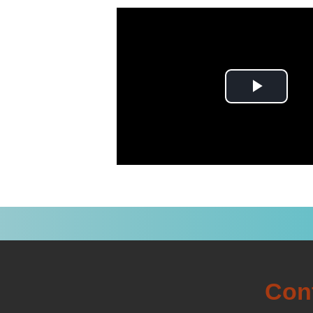
Αναπ
βίντε
Con