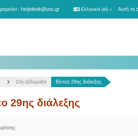
ρομείου :
helpdesk@uoc.gr
Ελληνικά ‎(el)‎
Αυτή τη 
10η εβδομάδα
Βίντεο 29ης διάλεξης
εο 29ης διάλεξης
οκλήρωσης
υρίτσης