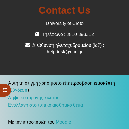
Contact Us
University of Crete
Τηλέφωνο : 2810-393312
Διεύθυνση ηλε.ταχυδρομείου (id?) :
helpdesk@uoc.gr
Αυτή τη στιγμή χρησιμοποιείτε πρόσβαση επισκέπτη
Άνοιγμα ευρετηρίου μαθήματος
(
Σύνδεση
)
Λήψη εφαρμογής κινητού
Εναλλαγή στο τυπικό αισθητικό θέμα
Με την υποστήριξη του
Moodle