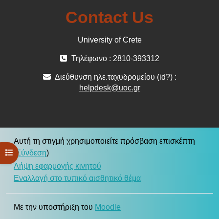
Contact Us
University of Crete
Τηλέφωνο : 2810-393312
Διεύθυνση ηλε.ταχυδρομείου (id?) :
helpdesk@uoc.gr
Αυτή τη στιγμή χρησιμοποιείτε πρόσβαση επισκέπτη
Άνοιγμα ευρετηρίου μαθήματος
(
Σύνδεση
)
Λήψη εφαρμογής κινητού
Εναλλαγή στο τυπικό αισθητικό θέμα
Με την υποστήριξη του
Moodle