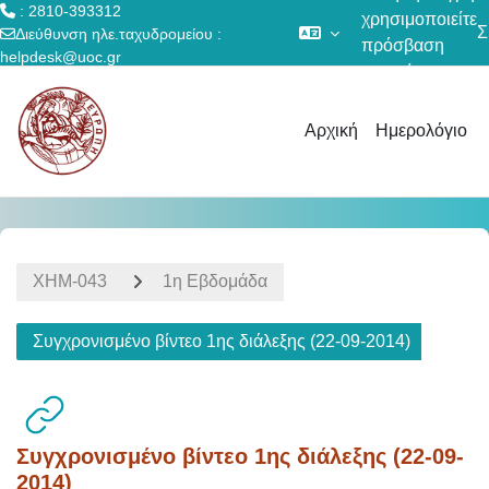
: 2810-393312
χρησιμοποιείτε
Σ
Διεύθυνση ηλε.ταχυδρομείου :
πρόσβαση
helpdesk@uoc.gr
επισκέπτη
Μετάβαση στο κεντρικό περιεχόμενο
Αρχική
Ημερολόγιο
ΧΗΜ-043
1η Εβδομάδα
Συγχρονισμένο βίντεο 1ης διάλεξης (22-09-2014)
Συγχρονισμένο βίντεο 1ης διάλεξης (22-09-
2014)