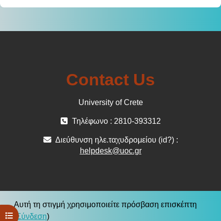
Contact Us
University of Crete
Τηλέφωνο : 2810-393312
Διεύθυνση ηλε.ταχυδρομείου (id?) :
helpdesk@uoc.gr
Αυτή τη στιγμή χρησιμοποιείτε πρόσβαση επισκέπτη
Άνοιγμα ευρετηρίου μαθήματος
(
Σύνδεση
)