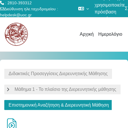
: 2810-393312
χρησιμοποιείτε
Σ
Διεύθυνση ηλε.ταχυδρομείου :
πρόσβαση
helpdesk@uoc.gr
επισκέπτη
Μετάβαση στο κεντρικό περιεχόμενο
Αρχική
Ημερολόγιο
Διδακτικές Προσεγγίσεις Διερευνητικής Μάθησης
Μάθημα 1 - Το πλαίσιο της Διερευνητικής μάθησης
Επιστημονική Αναζήτηση & Διερευνητική Μάθηση