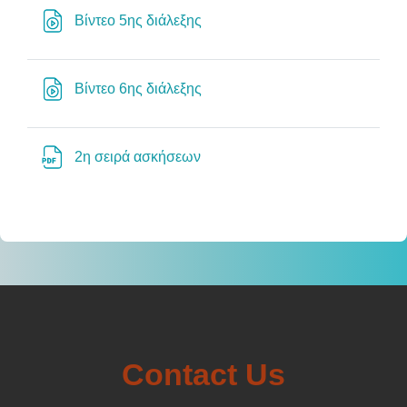
Διεύθυνση URL
Βίντεο 5ης διάλεξης
Διεύθυνση URL
Βίντεο 6ης διάλεξης
Αρχείο
2η σειρά ασκήσεων
Contact Us