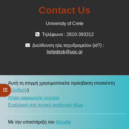
Contact Us
University of Crete
Τηλέφωνο : 2810-393312
Διεύθυνση ηλε.ταχυδρομείου (id?) :
helpdesk@uoc.gr
Αυτή τη στιγμή χρησιμοποιείτε πρόσβαση επισκέπτη
Άνοιγμα ευρετηρίου μαθήματος
(
Σύνδεση
)
Λήψη εφαρμογής κινητού
Εναλλαγή στο τυπικό αισθητικό θέμα
Με την υποστήριξη του
Moodle