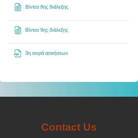
Διεύθυνση URL
Βίντεο 8ης διάλεξης
Διεύθυνση URL
Βίντεο 9ης διάλεξης
Αρχείο
3η σειρά ασκήσεων
Contact Us