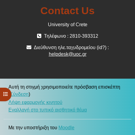
Contact Us
University of Crete
Τηλέφωνο : 2810-393312
Διεύθυνση ηλε.ταχυδρομείου (id?) :
helpdesk@uoc.gr
Αυτή τη στιγμή χρησιμοποιείτε πρόσβαση επισκέπτη
Άνοιγμα ευρετηρίου μαθήματος
(
Σύνδεση
)
Λήψη εφαρμογής κινητού
Εναλλαγή στο τυπικό αισθητικό θέμα
Με την υποστήριξη του
Moodle