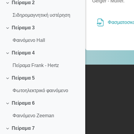
Geiger - Muller.
Πείραμα 2
Collapse
Σιδηροµαγνητική υστέρηση
Φασµατοσκο
Πείραμα 3
Collapse
Φαινόμενο Hall
Πείραμα 4
Collapse
Πείραµα Frank - Hertz
Πείραμα 5
Collapse
Φωτοηλεκτρικό φαινόµενο
Πείραμα 6
Collapse
Φαινόµενο Zeeman
Πείραμα 7
Collapse