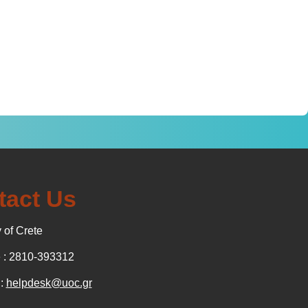
tact Us
 of Crete
: 2810-393312
 :
helpdesk@uoc.gr