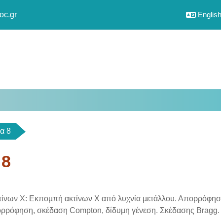
oc.gr
English 
α 8
 8
utline
τίνων
Χ
: Εκποµπή ακτίνων Χ από λυχνία µετάλλου. Απορρόφησ
ρρόφηση, σκέδαση Compton, δίδυµη γένεση. Σκέδασης Bragg. 