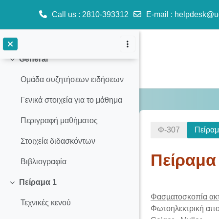
Call us
: 2810-393312
E-mail
:
helpdesk@u
Skip to main content
General
Collapse
Ομάδα συζητήσεων ειδήσεων
Γενικά στοιχεία για το μάθημα
Περιγραφή μαθήματος
Φ-307
Πείραμ
Στοιχεία διδασκόντων
Πείραμα
Βιβλιογραφία
Πείραμα 1
Collapse
Section o
Φασµατοσκοπία ακ
Τεχνικές κενού
Φωτοηλεκτρική απο