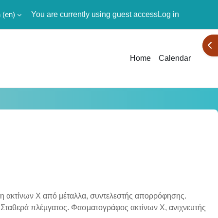
‎(en)‎
You are currently using guest access
Log in
Ope
Home
Calendar
η ακτίνων Χ από µέταλλα, συντελεστής απορρόφησης.
Σταθερά πλέµγατος. Φασµατογράφος ακτίνων Χ, ανιχνευτής