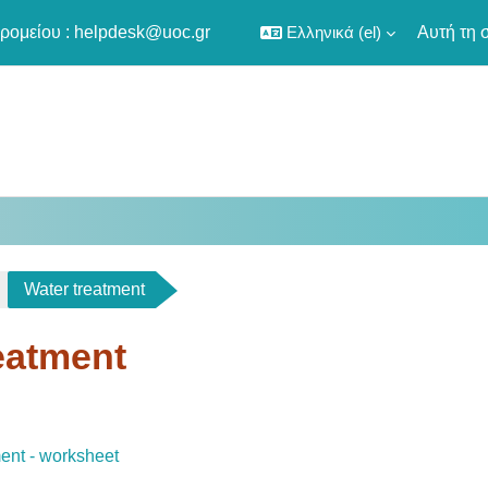
ρομείου :
helpdesk@uoc.gr
Ελληνικά ‎(el)‎
Αυτή τη 
Water treatment
eatment
utline
Διεύθυνση URL
ent - worksheet