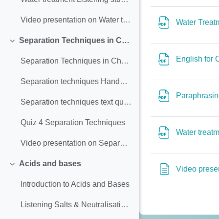
Video presentation on Water treatment
Water Trea
Separation Techniques in Chemistry
Σύμπτυξη
English for
Separation Techniques in Chemistry - worksheet
Separation techniques Handout (2015)
Paraphrasi
Separation techniques text questions only
Quiz 4 Separation Techniques
Water treatm
Video presentation on Separation Techniques in Chemistry
Acids and bases
Σύμπτυξη
Video presen
Introduction to Acids and Bases
Listening Salts & Neutralisation Processes