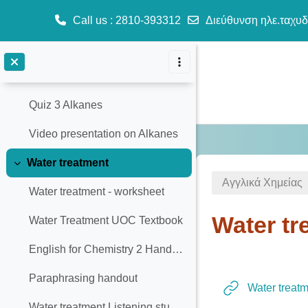
Alkanes - worksheet
Call us
: 2810-393312
Διεύθυνση ηλε.ταχυδ
Alkanes text and listening task
Μετάβαση στο κεντρικό περιεχόμενο
Alkanes handout
Quiz 3 Alkanes
Video presentation on Alkanes
Water treatment
Σύμπτυξη
Αγγλικά Χημείας
Water treatment - worksheet
Water tr
Water Treatment UOC Textbook
English for Chemistry 2 Handout Paraphrasing & Plagiarism
Section o
Paraphrasing handout
Water treatm
Water treatment Listening students