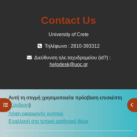
Contact Us
University of Crete
Τηλέφωνο : 2810-393312
Διεύθυνση ηλε.ταχυδρομείου (id?) :
helpdesk@uoc.gr
Αυτή τη στιγμή χρησιμοποιείτε πρόσβαση επισκέπτη
Άνοιγμα ευρετηρίου μαθήματος
Άν
(
Σύνδεση
)
Λήψη εφαρμογής κινητού
Εναλλαγή στο τυπικό αισθητικό θέμα