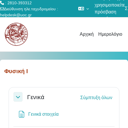
: 2810-393312
χρησιμοποιείτε
Σ
Διεύθυνση ηλε.ταχυδρομείου :
πρόσβαση
helpdesk@uoc.gr
επισκέπτη
Μετάβαση στο κεντρικό περιεχόμενο
Αρχική
Ημερολόγιο
Φυσική Ι
Section outline
Γενικά
Σύμπτυξη όλων
Σύμπτυξη
Σελίδα
Γενικά στοιχεία