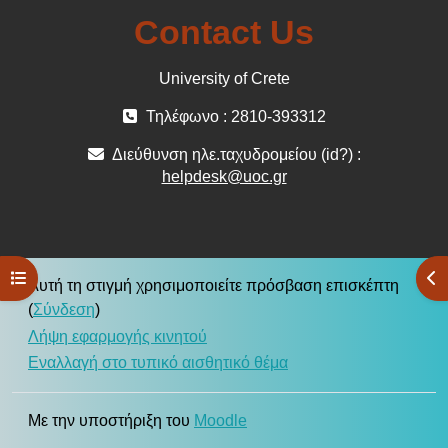
Contact Us
University of Crete
Τηλέφωνο : 2810-393312
Διεύθυνση ηλε.ταχυδρομείου (id?) :
helpdesk@uoc.gr
Άνοιγμα ευρετηρίου μαθήματος
Άν
Αυτή τη στιγμή χρησιμοποιείτε πρόσβαση επισκέπτη
(
Σύνδεση
)
Λήψη εφαρμογής κινητού
Εναλλαγή στο τυπικό αισθητικό θέμα
Με την υποστήριξη του
Moodle