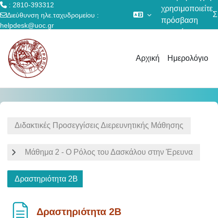
: 2810-393312
χρησιμοποιείτε
Σ
Διεύθυνση ηλε.ταχυδρομείου :
πρόσβαση
helpdesk@uoc.gr
επισκέπτη
Μετάβαση στο κεντρικό περιεχόμενο
Αρχική
Ημερολόγιο
Διδακτικές Προσεγγίσεις Διερευνητικής Μάθησης
Μάθημα 2 - Ο Ρόλος του Δασκάλου στην Έρευνα
Δραστηριότητα 2Β
Δραστηριότητα 2Β