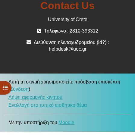
Contact Us
University of Crete
Τηλέφωνο : 2810-393312
Διεύθυνση ηλε.ταχυδρομείου (id?) :
helpdesk@uoc.gr
Αυτή τη στιγμή χρησιμοποιείτε πρόσβαση επισκέπτη
Άνοιγμα ευρετηρίου μαθήματος
(
Σύνδεση
)
Λήψη εφαρμογής κινητού
Εναλλαγή στο τυπικό αισθητικό θέμα
Με την υποστήριξη του
Moodle