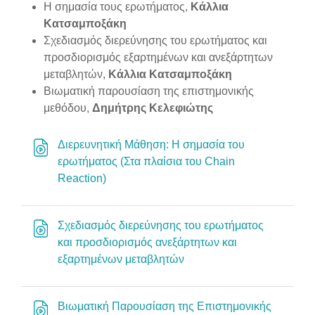
Section outline
Η σημασία τους ερωτήματος,
Κάλλια
Κατσαμποξάκη
URL
Σχεδιασμός διερεύνησης του ερωτήματος και
προσδιορισμός εξαρτημένων και ανεξάρτητων
μεταβλητών,
Κάλλια Κατσαμποξάκη
Βιωματική παρουσίαση της επιστημονικής
μεθόδου,
Δημήτρης Κελεφιώτης
Διερευνητική Μάθηση: Η σημασία του
ερωτήματος (Στα πλαίσια του Chain
Διεύθυνση URL
Reaction)
Σχεδιασμός διερεύνησης του ερωτήματος
και προσδιορισμός ανεξάρτητων και
Διεύθυνση URL
εξαρτημένων μεταβλητών
Βιωματική Παρουσίαση της Επιστημονικής