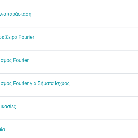
File
 Αναπαράσταση
File
ε Σειρά Fourier
File
ισμός Fourier
File
σμός Fourier για Σήματα Ισχύος
File
δικασίες
File
ψία