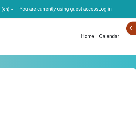
‎(en)‎
You are currently using guest access
Log in
Ope
Home
Calendar