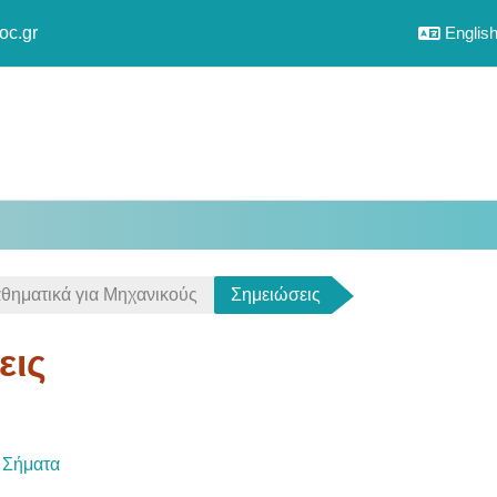
oc.gr
English 
ηματικά για Μηχανικούς
Σημειώσεις
εις
utline
File
ή Σήματα