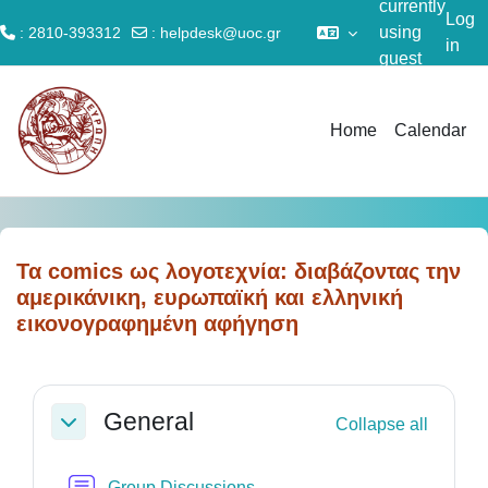
currently
Log
using
: 2810-393312
:
helpdesk@uoc.gr
in
guest
Skip to main content
access
Home
Calendar
Τα comics ως λογοτεχνία: διαβάζοντας την
αμερικάνικη, ευρωπαϊκή και ελληνική
εικονογραφημένη αφήγηση
Section outline
General
Collapse all
Collapse
Forum
Group Discussions