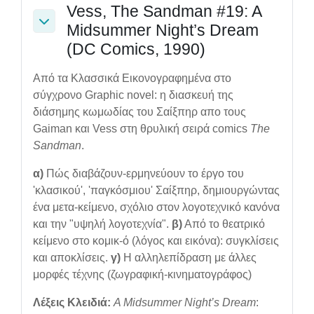
Vess, The Sandman #19: A
Midsummer Night’s Dream
Collapse
(DC Comics, 1990)
Από τα Κλασσικά Εικονογραφημένα στο
σύγχρονο Graphic novel: η διασκευή της
διάσημης κωμωδίας του Σαίξπηρ απο τους
Gaiman και Vess στη θρυλική σειρά comics
The
Sandman
.
α)
Πώς διαβάζουν-ερμηνεύουν το έργο του
'κλασικού', 'παγκόσμιου' Σαίξπηρ, δημιουργώντας
ένα μετα-κείμενο, σχόλιο στον λογοτεχνικό κανόνα
και την "υψηλή λογοτεχνία".
β)
Από το θεατρικό
κείμενο στο κομικ-ό (λόγος και εικόνα): συγκλίσεις
και αποκλίσεις.
γ)
Η αλληλεπίδραση με άλλες
μορφές τέχνης (ζωγραφική-κινηματογράφος)
Λέξεις Κλειδιά:
A Midsummer Night’s Dream
: