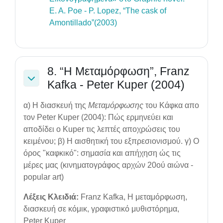
E. A. Poe - P. Lopez, “The cask of
File
Amontillado”(2003)
8. “Η Μεταμόρφωση”, Franz
Kafka - Peter Kuper (2004)
Collapse
α) Η διασκευή της
Μεταμόρφωσης
του Κάφκα απο
τον Peter Kuper (2004): Πώς ερμηνεύει και
αποδίδει ο Kuper τις λεπτές αποχρώσεις του
κειμένου; β) Η αισθητική του εξπρεσιονισμού. γ) Ο
όρος "καφκικό": σημασία και απήχηση ώς τις
μέρες μας (κινηματογράφος αρχών 20ού αιώνα -
popular art)
Λέξεις Κλειδιά:
Franz Kafka, Η μεταμόρφωση,
διασκευή σε κόμικ, γραφιστικό μυθιστόρημα,
Peter Kuper