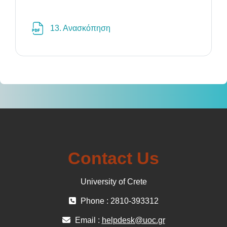
File
13. Ανασκόπηση
Contact Us
University of Crete
Phone : 2810-393312
Email :
helpdesk@uoc.gr