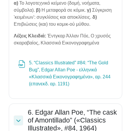
α)
Το λογοτεχνικό κείμενο (δομή, νοήματα,
σύμβολα).
β)
Η μεταφορά σε κόμικ.
γ)
Σύγκριση
'κειμένων': συγκλίσεις και αποκλίσεις.
δ)
Επιβιώσεις (και) του κομικ-ού μύθου.
Λέξεις Κλειδιά:
Έντγκαρ Άλλαν Πόε, Ο χρυσός
σκαραβαίος, Κλασσικά Εικονογραφημένα
5. “Classics Illustrated” #84: “The Gold
Bug”, Edgar Allan Poe - ελληνικά
«Κλασσικά Εικονογραφημένα», αρ. 244
File
(επανεκδ. αρ. 1191)
6. Edgar Allan Poe, “The cask
of Amontillado” («Classics
Collapse
Illustrated», #84, 1964)