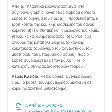
Απο τα "Κλασσικά εικονογραφημένα" στο
σύγχρονο graphic novel: Πώς διαβάζει ο Pedro
Lopez το διήγημα του Πόε;
α)
Η προθετικότητα, η
τροπικότητα της κομικ-ής διασκευής του δανού
κομίστα.
β)
H αισθητική και η ιδεολογία του κόμικ.
γ)
Kόμικς και κινηματογράφος.
δ)
Ο Poe: cult
φιγούρα της μεταπολεμικής αμερικάνικης
κουλτούρας (συνώνυμο του φανταστικού, του
μυστηρίου, του μεταφυσικού φόβου), πώς ο
Lopez συνδιαλέγεται με τον μύθο: "Πόε, ο
κατεξοχήν συγγραφέας ιστοριών τρόμου".
Λέξεις Κλειδιά:
Pedro Lopez, Έντγκαρ Άλλαν
Πόε, Το βαρέλι του Αμοντιλλάδο, διασκευή σε
κόμικ, γραφιστικό μυθιστόρημα
7. Από τα «Κλασσικά
Εικονογραφημένα» στο Graphic novel: