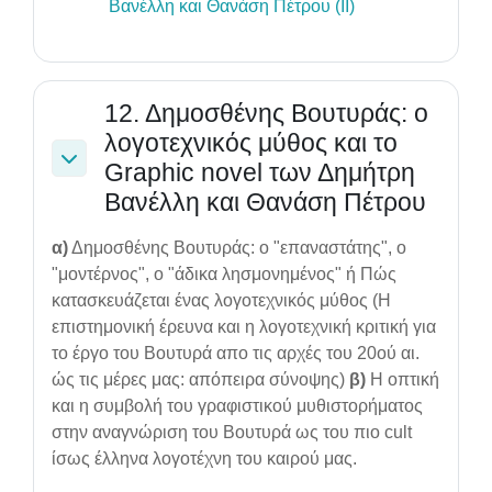
File
Βανέλλη και Θανάση Πέτρου (ΙΙ)
12. Δημοσθένης Βουτυράς: ο
λογοτεχνικός μύθος και το
Graphic novel των Δημήτρη
Collapse
Βανέλλη και Θανάση Πέτρου
α)
Δημοσθένης Βουτυράς: ο "επαναστάτης", ο
"μοντέρνος", ο "άδικα λησμονημένος" ή Πώς
κατασκευάζεται ένας λογοτεχνικός μύθος (Η
επιστημονική έρευνα και η λογοτεχνική κριτική για
το έργο του Βουτυρά απο τις αρχές του 20ού αι.
ώς τις μέρες μας: απόπειρα σύνοψης)
β)
Η οπτική
και η συμβολή του γραφιστικού μυθιστορήματος
στην αναγνώριση του Βουτυρά ως του πιο cult
ίσως έλληνα λογοτέχνη του καιρού μας.