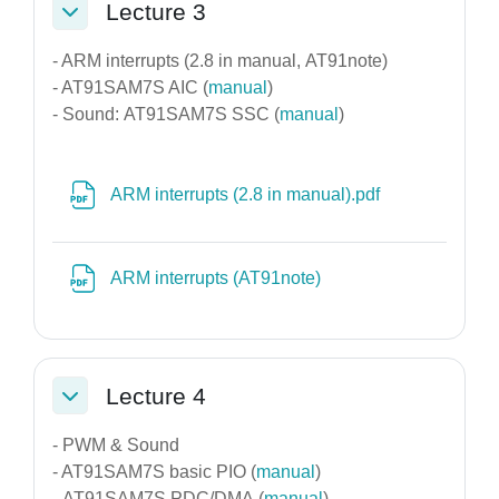
Lecture 3
Σύμπτυξη
- ARM interrupts (2.8 in manual, AT91note)
- AT91SAM7S AIC (
manual
)
- Sound: AT91SAM7S SSC (
manual
)
Αρχείο
ARM interrupts (2.8 in manual).pdf
Αρχείο
ARM interrupts (AT91note)
Lecture 4
Σύμπτυξη
- PWM & Sound
- AT91SAM7S basic PIO (
manual
)
- AT91SAM7S PDC/DMA (
manual
)