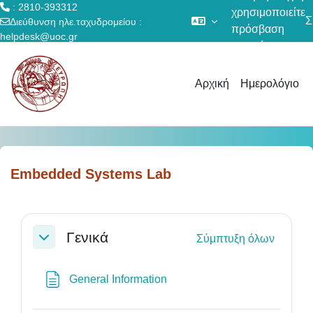
: 2810-393312
χρησιμοποιείτε
Σ
Διεύθυνση ηλε.ταχυδρομείου :
πρόσβαση
helpdesk@uoc.gr
επισκέπτη
Μετάβαση στο κεντρικό περιεχόμενο
Αρχική
Ημερολόγιο
Embedded Systems Lab
Section outline
Γενικά
Σύμπτυξη όλων
Σύμπτυξη
Σελίδα
General Information