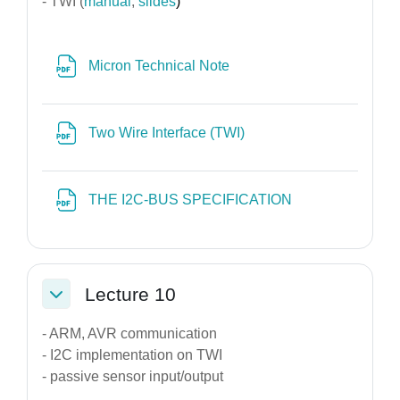
- TWI (
manual
,
slides
)
Αρχείο
Micron Technical Note
Αρχείο
Two Wire Interface (TWI)
Αρχείο
THE I2C-BUS SPECIFICATION
Lecture 10
Σύμπτυξη
- ARM, AVR communication
- I2C implementation on TWI
- passive sensor input/output