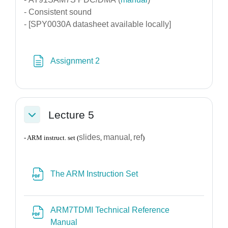
- Consistent sound
- [SPY0030A datasheet available locally]
Σελίδα
Assignment 2
Lecture 5
Σύμπτυξη
slides
manual
ref
- ARM instruct. set (
,
,
)
Αρχείο
The ARM Instruction Set
ARM7TDMI Technical Reference
Αρχείο
Manual