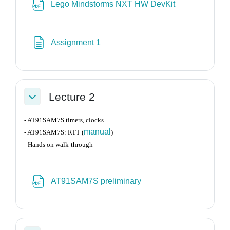
Αρχείο
Lego Mindstorms NXT HW DevKit
Σελίδα
Assignment 1
Lecture 2
Σύμπτυξη
- AT91SAM7S timers, clocks
manual
- AT91SAM7S: RTT (
)
- Hands on walk-through
Αρχείο
AT91SAM7S preliminary