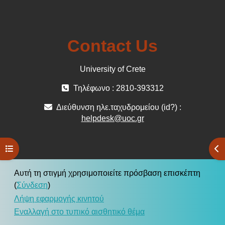
Contact Us
University of Crete
Τηλέφωνο : 2810-393312
Διεύθυνση ηλε.ταχυδρομείου (id?) :
helpdesk@uoc.gr
Άνοιγμα ευρετηρίου μαθήματος
Άν
Αυτή τη στιγμή χρησιμοποιείτε πρόσβαση επισκέπτη
(
Σύνδεση
)
Λήψη εφαρμογής κινητού
Εναλλαγή στο τυπικό αισθητικό θέμα