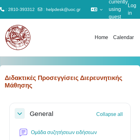
currently
Log
using
: 2810-393312
:
helpdesk@uoc.gr
in
guest
Skip to main content
access
Home
Calendar
Διδακτικές Προσεγγίσεις Διερευνητικής
Μάθησης
Section outline
General
Collapse all
Collapse
Forum
Ομάδα συζητήσεων ειδήσεων