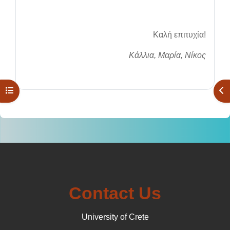
Καλή επιτυχία!
Κάλλια, Μαρία, Νίκος
Open course index
Ope
Contact Us
University of Crete