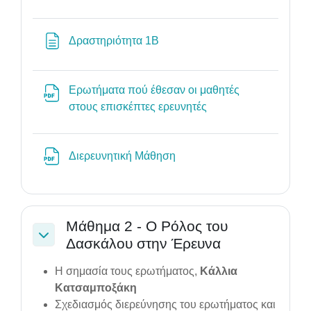
Page
Δραστηριότητα 1Β
Ερωτήματα πού έθεσαν οι μαθητές
File
στους επισκέπτες ερευνητές
File
Διερευνητική Μάθηση
Μάθημα 2 - Ο Ρόλος του
Δασκάλου στην Έρευνα
Collapse
Η σημασία τους ερωτήματος,
Κάλλια
Κατσαμποξάκη
URL
Σχεδιασμός διερεύνησης του ερωτήματος και